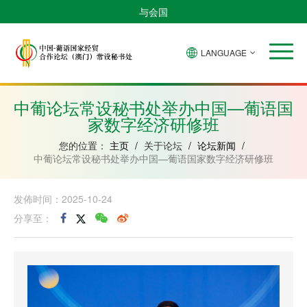
与会国
LANGUAGE
安
巴
佛
中
几
赤
莫
葡
圣
东
哥
西
得
国
內
道
桑
萄
多
帝
拉
角
亚
几
比
牙
美
汶
中葡论坛常设秘书处举办中国—葡语国
比
內
克
和
家数字经济研修班
绍
亚
普
林
西
您的位置：
主页
/
关于论坛
/
论坛新闻
/
比
中葡论坛常设秘书处举办中国—葡语国家数字经济研修班
发佈时间：2025-10-24
分享至：