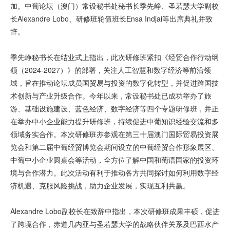
加。中葡论坛（澳门）常设秘书处秘书长季先峥、圣若瑟大学副校
长Alexandre Lobo、研修班轮值班长Ensa Indjai等出席典礼并致
辞。
季先峥秘书长在结业式上指出，此次研修班紧扣《经贸合作行动纲
领（2024‑2027）》的部署，关注人工智慧和数字经济等前沿领
域，旨在推动论坛成员国贸易与投资的数字化转型，并促进跨国技
术创新与产业升级合作。今年以来，常设秘书处已成功举办了旅
游、基础设施建设、蓝色经济、数字经济等四个专题研修班，并正
在举办中小企业能力提升研修班，持续促进中葡知识经验交流和多
领域务实合作。本次研修班亦参观在第三十届澳门国际贸易投资展
览会和第二届中葡经贸博览会期间设立的中葡经贸合作形象展区、
中葡中小企业圆桌会等活动，全方位了解中国和葡语国家的投资环
境与合作潜力。此次活动有利于推动各方共同探讨如何利用数字经
济机遇、克服风险挑战，助力企业发展，实现互利共赢。
Alexandre Lobo副校长在致辞中指出，本次研修班成果丰硕，促进
了跨境合作，赤道几内亚与圣若瑟大学的战略伙伴关系及巴西水产