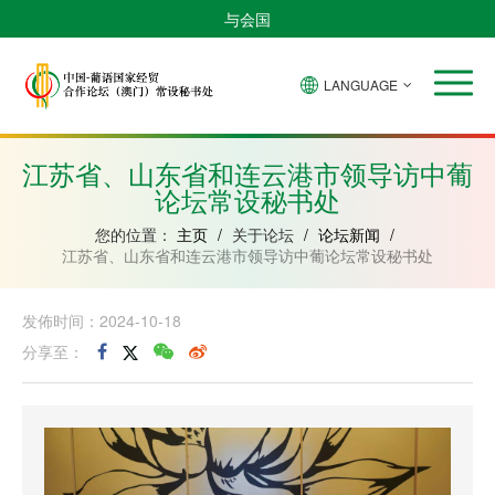
与会国
LANGUAGE
安
巴
佛
中
几
赤
莫
葡
圣
东
哥
西
得
国
內
道
桑
萄
多
帝
拉
角
亚
几
比
牙
美
汶
江苏省、山东省和连云港市领导访中葡
比
內
克
和
论坛常设秘书处
绍
亚
普
林
西
您的位置：
主页
/
关于论坛
/
论坛新闻
/
比
江苏省、山东省和连云港市领导访中葡论坛常设秘书处
发佈时间：2024-10-18
分享至：