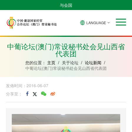
与会国
LANGUAGE
安
巴
佛
中
几
赤
莫
葡
圣
东
哥
西
得
国
內
道
桑
萄
多
帝
拉
角
亚
几
比
牙
美
汶
中葡论坛(澳门)常设秘书处会见山西省
比
內
克
和
代表团
绍
亚
普
林
西
您的位置：
主页
/
关于论坛
/
论坛新闻
/
比
中葡论坛(澳门)常设秘书处会见山西省代表团
发佈时间：2016-06-07
分享至：