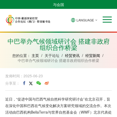
与会国
LANGUAGE
安
巴
佛
中
几
赤
莫
葡
圣
东
哥
西
得
国
內
道
桑
萄
多
帝
拉
角
亚
几
比
牙
美
汶
中巴举办气候领域研讨会 搭建非政府
比
內
克
和
组织合作桥梁
绍
亚
普
林
西
您的位置：
主页
/
关于论坛
/
经贸资讯
/
经贸新闻
/
比
中巴举办气候领域研讨会 搭建非政府组织合作桥梁
发佈时间：2025-06-23
分享至：
近日，“促进中国与巴西气候自然科学研究研讨会”在北京召开，旨
在深化中国和巴西在气候变化解决方案研究领域的交流合作。本次
活动由巴西机构BellaTerra与世界自然基金会（WWF）北京代表处