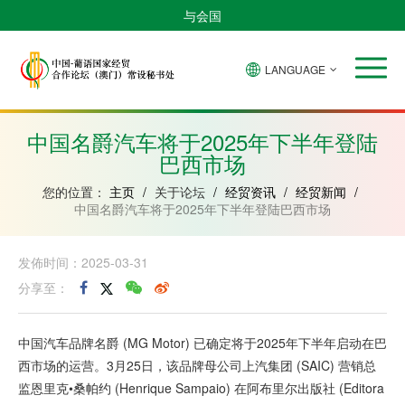
与会国
LANGUAGE
安
巴
佛
中
几
赤
莫
葡
圣
东
哥
西
得
国
內
道
桑
萄
多
帝
拉
角
亚
几
比
牙
美
汶
中国名爵汽车将于2025年下半年登陆
比
內
克
和
巴西市场
绍
亚
普
林
西
您的位置：
主页
/
关于论坛
/
经贸资讯
/
经贸新闻
/
比
中国名爵汽车将于2025年下半年登陆巴西市场
发佈时间：2025-03-31
分享至：
中国汽车品牌名爵 (MG Motor) 已确定将于2025年下半年启动在巴
西市场的运营。3月25日，该品牌母公司上汽集团 (SAIC) 营销总
监恩里克•桑帕约 (Henrique Sampaio) 在阿布里尔出版社 (Editora