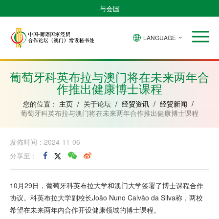
与会国
LANGUAGE
安
巴
佛
中
几
赤
莫
葡
圣
东
哥
西
得
国
內
道
桑
萄
多
帝
拉
角
亚
几
比
牙
美
汶
葡萄牙科英布拉与澳门将在未来两年合
比
內
克
和
作推出健康博士课程
绍
亚
普
林
西
您的位置：
主页
/
关于论坛
/
经贸资讯
/
经贸新闻
/
比
葡萄牙科英布拉与澳门将在未来两年合作推出健康博士课程
发佈时间：2024-11-06
分享至：
10月29日，葡萄牙科英布拉大学和澳门大学签署了博士课程合作
协议。科英布拉大学副校长João Nuno Calvão da Silva称，两校
希望在未来两年内合作开设健康领域的博士课程。