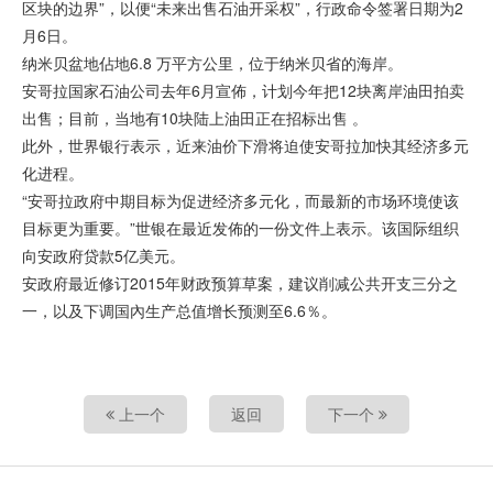
区块的边界”，以便“未来出售石油开采权”，行政命令签署日期为2
月6日。
纳米贝盆地佔地6.8 万平方公里，位于纳米贝省的海岸。
安哥拉国家石油公司去年6月宣佈，计划今年把12块离岸油田拍卖
出售；目前，当地有10块陆上油田正在招标出售 。
此外，世界银行表示，近来油价下滑将迫使安哥拉加快其经济多元
化进程。
“安哥拉政府中期目标为促进经济多元化，而最新的市场环境使该
目标更为重要。”世银在最近发佈的一份文件上表示。该国际组织
向安政府贷款5亿美元。
安政府最近修订2015年财政预算草案，建议削减公共开支三分之
一，以及下调国內生产总值增长预测至6.6％。
上一个
返回
下一个