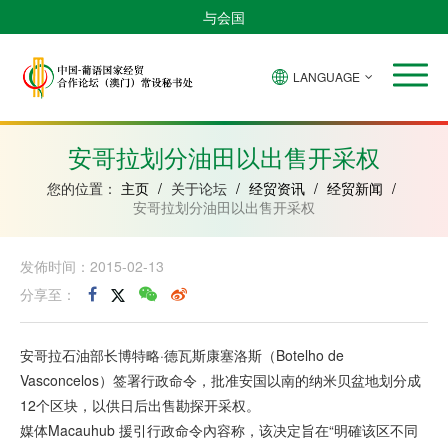
与会国
LANGUAGE
安
巴
佛
中
几
赤
莫
葡
圣
东
哥
西
得
国
內
道
桑
萄
多
帝
拉
角
亚
几
比
牙
美
汶
安哥拉划分油田以出售开采权
比
內
克
和
绍
亚
普
您的位置：
主页
/
关于论坛
/
经贸资讯
/
经贸新闻
/
林
安哥拉划分油田以出售开采权
西
比
发佈时间：2015-02-13
分享至：
安哥拉石油部长博特略·德瓦斯康塞洛斯（Botelho de
Vasconcelos）签署行政命令，批准安国以南的纳米贝盆地划分成
12个区块，以供日后出售勘探开采权。
媒体Macauhub 援引行政命令內容称，该决定旨在“明確该区不同