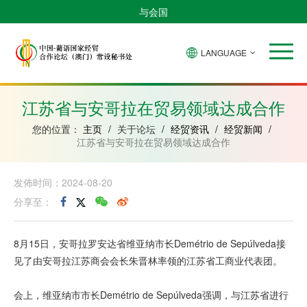
与会国
LANGUAGE
安
巴
佛
中
几
赤
莫
葡
圣
东
哥
西
得
国
內
道
桑
萄
多
帝
拉
角
亚
几
比
牙
美
汶
江苏省与安哥拉在贸易领域达成合作
比
內
克
和
绍
亚
普
您的位置：
主页
/
关于论坛
/
经贸资讯
/
经贸新闻
/
林
江苏省与安哥拉在贸易领域达成合作
西
比
发佈时间：2024-08-20
分享至：
8月15日，安哥拉罗安达省维亚纳市长Demétrio de Sepúlveda接
见了由安哥拉江苏商会会长朱晋林率领的江苏省工商业代表团。
会上，维亚纳市市长Demétrio de Sepúlveda强调，与江苏省进行