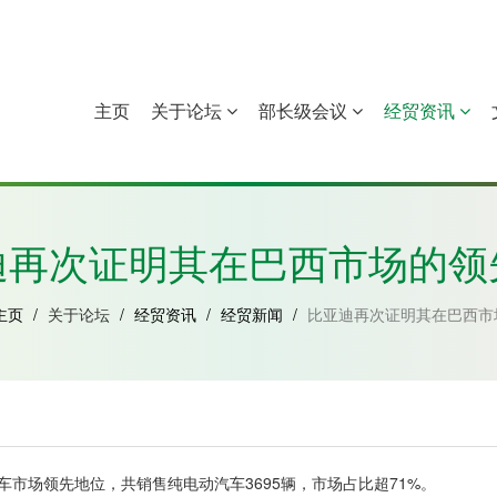
主页
关于论坛
部长级会议
经贸资讯
中国
几內亚比绍
赤道几內亚
莫桑比克
迪再次证明其在巴西市场的领
主页
/
关于论坛
/
经贸资讯
/
经贸新闻
/
比亚迪再次证明其在巴西市
市场领先地位，共销售纯电动汽车3695辆，市场占比超71%。