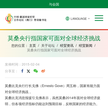
与会国
LANGUAGE
安
巴
佛
中
几
赤
莫
葡
圣
东
哥
西
得
国
內
道
桑
萄
多
帝
拉
角
亚
几
比
牙
美
汶
莫桑央行指国家可面对全球经济挑战
比
內
克
和
绍
亚
普
您的位置：
主页
/
关于论坛
/
经贸资讯
/
经贸新闻
/
林
莫桑央行指国家可面对全球经济挑战
西
比
发佈时间：2015-02-04
分享至：
莫桑比克央行行长戈佛（Ernesto Gove）周五称，国家有能力面
对全球经济挑战 。
莫桑比克消息报援引戈佛表示，虽然莫桑2014年面对全球经济疲
弱，但各项经济指标仍能达到预期目标，反映国家的经济能力。