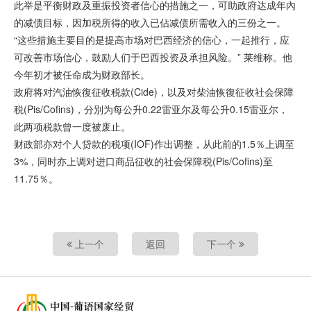
此举是平衡财政及重振投资者信心的措施之一，可助政府达成年內
的减债目标，因加税所得的收入已佔减债所需收入的三份之一。
“这些措施主要目的是提高市场对巴西经济的信心，一起推行，应
可改善市场信心，鼓励人们于巴西投资及承担风险。” 莱维称。他
今年初才被任命成为财政部长。
政府将对汽油恢復征收税款(Cide)，以及对柴油恢復征收社会保障
税(Pis/Cofins)，分別为每公升0.22雷亚尔及每公升0.15雷亚尔，
此两项税款曾一度被废止。
财政部亦对个人贷款的税项(IOF)作出调整，从此前的1.5％上调至
3%，同时亦上调对进口商品征收的社会保障税(Pis/Cofins)至
11.75％。
上一个
返回
下一个