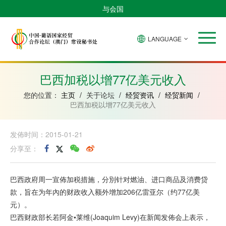
与会国
LANGUAGE
安
巴
佛
中
几
赤
莫
葡
圣
东
哥
西
得
国
內
道
桑
萄
多
帝
拉
角
亚
几
比
牙
美
汶
巴西加税以增77亿美元收入
比
內
克
和
绍
亚
普
您的位置：
主页
/
关于论坛
/
经贸资讯
/
经贸新闻
/
林
巴西加税以增77亿美元收入
西
比
发佈时间：2015-01-21
分享至：
巴西政府周一宣佈加税措施，分別针对燃油、进口商品及消费贷
款，旨在为年內的财政收入额外增加206亿雷亚尔（约77亿美
元）。
巴西财政部长若阿金•莱维(Joaquim Levy)在新闻发佈会上表示，