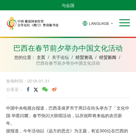
与会国
LANGUAGE
安
巴
佛
中
几
赤
莫
葡
圣
东
哥
西
得
国
內
道
桑
萄
多
帝
拉
角
亚
几
比
牙
美
汶
巴西在春节前夕举办中国文化活动
比
內
克
和
绍
亚
普
您的位置：
主页
/
关于论坛
/
经贸资讯
/
经贸新闻
/
林
巴西在春节前夕举办中国文化活动
西
比
发佈时间：2018-01-31
分享至：
中国中央电视台报道，巴西圣保罗市于周日在街头举办了「文化中
国·华星闪耀」春节快闪大联唱活动，以庆祝即将来临的农历新
年。
据报道，今年活动以《远方的思念》为主题，有近300位在巴西的