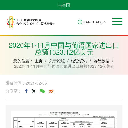
与会国
LANGUAGE
安
巴
佛
中
几
赤
莫
葡
圣
东
哥
西
得
国
內
道
桑
萄
多
帝
拉
角
亚
几
比
牙
美
汶
2020年1-11月中国与葡语国家进出口
比
內
克
和
总额1323.12亿美元
绍
亚
普
林
西
您的位置：
主页
/
关于论坛
/
经贸资讯
/
贸易数据
/
比
2020年1-11月中国与葡语国家进出口总额1323.12亿美元
发佈时间：2021-02-05
分享至：