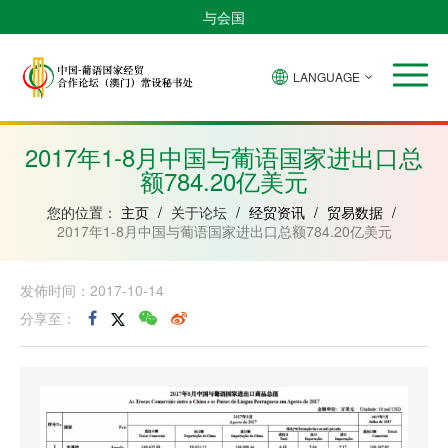
与会国
LANGUAGE
安
巴
佛
中
几
赤
莫
葡
圣
东
哥
西
得
国
內
道
桑
萄
多
帝
拉
角
亚
几
比
牙
美
汶
2017年1-8月中国与葡语国家进出口总
比
內
克
和
额784.20亿美元
绍
亚
普
林
西
您的位置：
主页
/
关于论坛
/
经贸资讯
/
贸易数据
/
比
2017年1-8月中国与葡语国家进出口总额784.20亿美元
发佈时间：2017-10-14
分享至：