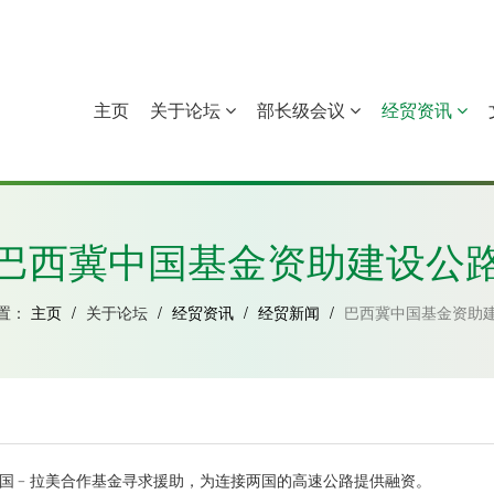
主页
关于论坛
部长级会议
经贸资讯
中国
几內亚比绍
赤道几內亚
莫桑比克
巴西冀中国基金资助建设公
置：
主页
/
关于论坛
/
经贸资讯
/
经贸新闻
/
巴西冀中国基金资助
中国﹣拉美合作基金寻求援助，为连接两国的高速公路提供融资。