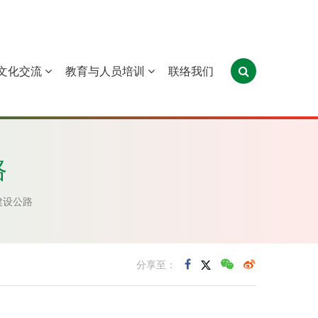
文化交流
教育与人员培训
联络我们
葡萄牙
圣多美和普林西比
东帝汶
路
建设公路
分享至：