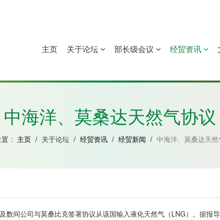
主页
关于论坛
部长级会议
经贸资讯
中国
几內亚比绍
赤道几內亚
莫桑比克
中海洋、莫桑达天然气协议
位置：
主页
/
关于论坛
/
经贸资讯
/
经贸新闻
/
中海洋、莫桑达天然
)及数间公司与莫桑比克签署协议从该国输入液化天然气（LNG）。据报