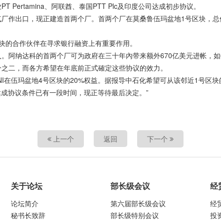
ertamina、阿联酋、泰国PTT Plc及印度公司达成初步协议。
作出口，现正建造首两个厂。首两个厂在莫桑鲁伍玛盆地1号区块，总值23
块的合作伙伴在寻求银行融资上有重要作用。
。阿纳达科的首两个厂可为政府在三十年內带来额外670亿美元进帐，如6
分之二，而各方希望在年底前正式確定这些协议的效力。
I在伍玛盆地4号区块的20%权益。据报导中石化希望可从该邻近1号区块的
达成协议条件已有一段时间，现正等待最后决定。”
上一个
返回
下一个
关于论坛
部长级会议
经
论坛简介
第六届部长级会议
经
秘书长致辞
部长级特别会议
投