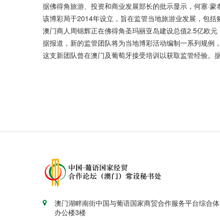
据佛得角旅游、投资和商业发展部长的批示显示，何塞·蒙泰罗（
该博彩局于2014年设立，旨在监管当地旅游业发展，包括
澳门商人周锦辉正在佛得角圣玛丽亚岛建设总值2.5亿欧元（
据报道，新的监管团队将为当地博彩活动编制一系列规例
这支新团队曾在澳门及葡萄牙接受培训以获取监管经验。
澳门湖畔南街中国与葡语国家商贸合作服务平台综合体
办公楼3楼