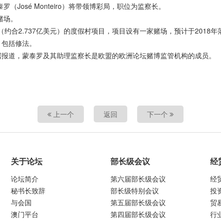
José Monteiro）将带领博彩局，职位为监察长。
赌场。
约合2.737亿美元）的度假村项目，项目设有一家赌场，预计于2018年
，包括修法。
据报道，蒙泰罗及其助理监察长是欧盟的欧洲论坛赌博监管机构的成员。
上一个
返回
下一个
关于论坛
部长级会议
经
论坛简介
第六届部长级会议
经
秘书长致辞
部长级特别会议
投
与会国
第五届部长级会议
贸
澳门平台
第四届部长级会议
行