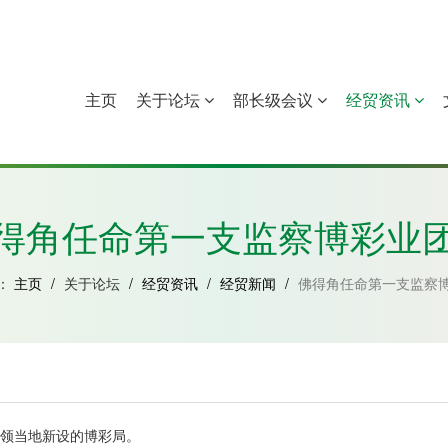
主页
关于论坛
部长级会议
经贸资讯
中国
几內亚比绍
赤道几內亚
莫桑比克
得角任命第一支监察博彩业
：
主页
/
关于论坛
/
经贸资讯
/
经贸新闻
/
佛得角任命第一支监察
带领当地新设的博彩局。