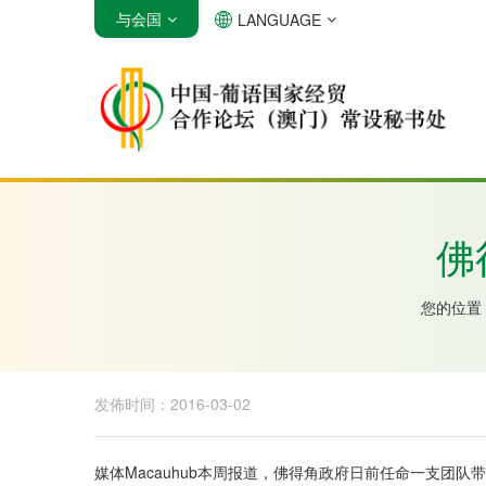
与会国
LANGUAGE
安哥拉
巴西
佛得角
佛
您的位置
发佈时间：2016-03-02
媒体Macauhub本周报道，佛得角政府日前任命一支团队