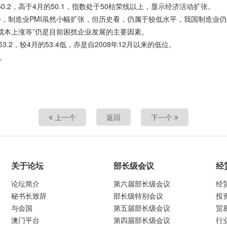
0.2，高于4月的50.1，指数处于50枯荣线以上，显示经济活动扩张。
份，制造业PMI虽然小幅扩张，但历史看，仍属于较低水平，我国制造业仍
成本上涨等”仍是目前困扰企业发展的主要因素。
2，较4月的53.4低，亦是自2008年12月以来的低位。
。
上一个
返回
下一个
关于论坛
部长级会议
经
论坛简介
第六届部长级会议
经
秘书长致辞
部长级特别会议
投
与会国
第五届部长级会议
贸
澳门平台
第四届部长级会议
行