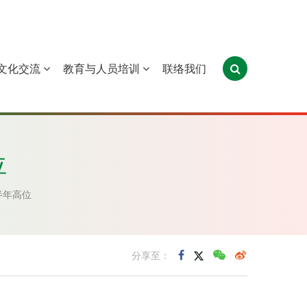
文化交流
教育与人员培训
联络我们
葡萄牙
圣多美和普林西比
东帝汶
位
半年高位
分享至：