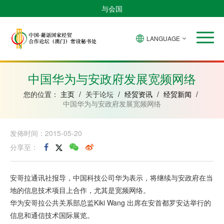
与会国
LANGUAGE
安
巴
佛
中
几
赤
莫
葡
圣
东
哥
西
得
国
內
道
桑
萄
多
帝
拉
角
亚
几
比
牙
美
汶
中国华为与安政府发展宽频网络
比
內
克
和
绍
亚
普
您的位置：
主页
/
关于论坛
/
经贸资讯
/
经贸新闻
/
林
中国华为与安政府发展宽频网络
西
比
发佈时间：2015-05-20
分享至：
安哥拉通讯社报导，中国科技公司华为表示，将继续与安政府在当
地的信息技术项目上合作，尤其是宽频网络。
华为安哥拉公共关系部总监Kiki Wang 出席在安首都罗安达举行的
信息和通信技术国际展览。