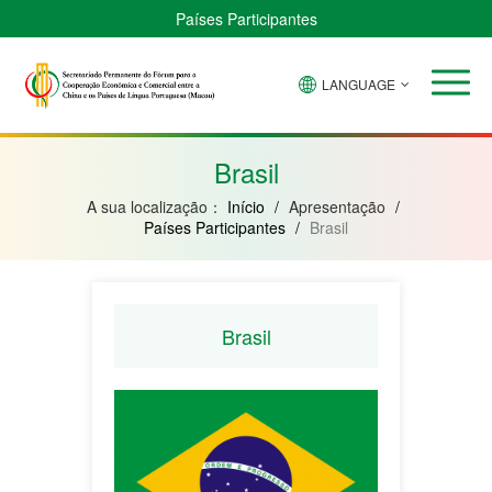
Países Participantes
LANGUAGE
Brasil
Cabo
China
Guiné-
Angola
Guiné
Verde
Bissau
Moçambique
Equatorial
Brasil
A sua localização：
Início
/
Apresentação
/
Países Participantes
/
Brasil
Brasil