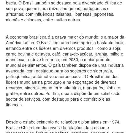
bacia. O Brasil também se destaca pela diversidade étnica de
seu povo, que mistura raízes indígenas, portuguesas e
africanas, com influências italianas, libanesas, japonesas,
alemãs e chinesas, entre muitas outras.
A economia brasileira é a oitava maior do mundo, e a maior da
América Latina. O Brasil tem uma base agrícola bastante forte,
estando entre os líderes em diversos produtos - como a soja,
carne bovina e de aves, café, cana-de-açúcar, laranja, milho e
mandioca - e deve tornar-se, em 2030, o maior produtor
mundial de alimentos. O país também dispõe de uma indústria
avançada, com destaque para os sectores de siderurgia,
petroquímica, automotivo e aeroespacial. O Brasil é um dos
líderes mundiais na produção e na exportação de diversos
recursos minerais, como ferro, alumínio, manganês, nióbio e
grafite, entre outros. Por fim, o país dispõe de um sofisticado
sector de serviços, com destaque para o comércio e as
finanças.
Desde o estabelecimento de relações diplomáticas em 1974,
Brasil e China têm desenvolvido relações de crescente
cooperação no âmbito da política, comércio, economia, cultura,