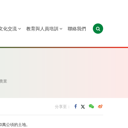
文化交流
教育與人員培訓
聯絡我們
葡萄牙
聖多美和普林西比
東帝汶
農業
分享至：
0萬公頃的土地。