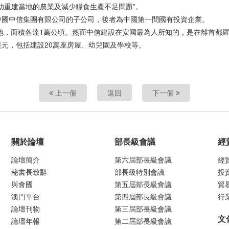
助重建當地的農業及減少糧食生產不足問題”。
中國中信集團有限公司的子公司，後者為中國第一間國有投資企業。
農地，面積各達1萬公頃。然而中信建設在安國最為人所知的，是在離首都羅
美元，包括建設20萬座房屋、幼兒園及學校等。
上一個
返回
下一個
關於論壇
部長級會議
經
論壇簡介
第六屆部長級會議
經
秘書長致辭
部長級特別會議
投
與會國
第五屆部長級會議
貿
澳門平台
第四屆部長級會議
行
論壇刊物
第三屆部長級會議
文
論壇年報
第二屆部長級會議