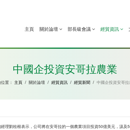
主頁
關於論壇
部長級會議
經貿資訊
中國
幾內亞比紹
赤道幾內亞
莫桑比克
中國企投資安哥拉農業
的位置：
主頁
/
關於論壇
/
經貿資訊
/
經貿新聞
/
中國企投資安哥拉
經理劉桂根表示，公司將在安哥拉的一個農業項目投資50億美元，汲及5