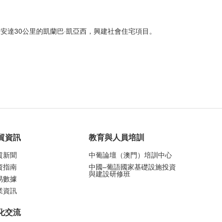
安達30公里的凱蘭巴·凱亞西，興建社會住宅項目。
貿資訊
教育與人員培訓
貿新聞
中葡論壇（澳門）培訓中心
資指南
中國–葡語國家基礎設施投資
與建設研修班
易數據
業資訊
化交流