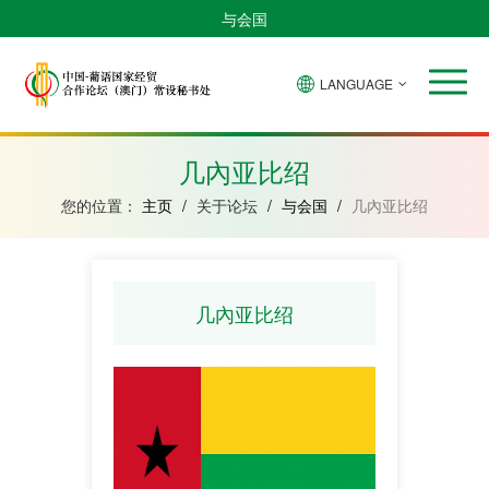
与会国
LANGUAGE
安
巴
佛
中
几
赤
莫
葡
圣
东
哥
西
得
国
內
道
桑
萄
多
帝
拉
角
亚
几
比
牙
美
汶
几內亚比绍
比
內
克
和
绍
亚
普
您的位置：
主页
/
关于论坛
/
与会国
/
几內亚比绍
林
西
比
几內亚比绍