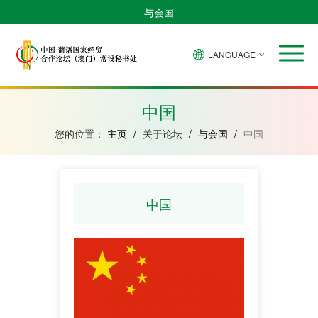
与会国
LANGUAGE
安
巴
佛
中
几
赤
莫
葡
圣
东
哥
西
得
国
內
道
桑
萄
多
帝
拉
角
亚
几
比
牙
美
汶
中国
比
內
克
和
绍
亚
普
您的位置：
主页
/
关于论坛
/
与会国
/
中国
林
西
比
中国