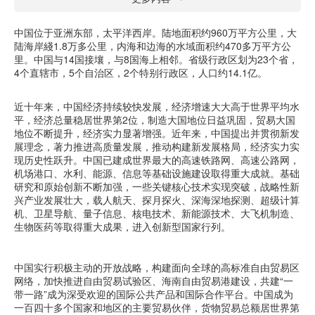
中国位于亚洲东部，太平洋西岸。陆地面积约960万平方公里，大
陆海岸綫1.8万多公里，内海和边海的水域面积约470多万平方公
里。中国与14国接壤，与8国海上相邻。省级行政区划为23个省，
4个直辖市，5个自治区，2个特别行政区，人口约14.1亿。
近十年来，中国经济持续较快发展，经济增速大大高于世界平均水
平，经济总量稳居世界第2位，制造大国地位日益巩固，贸易大国
地位不断提升，经济实力显著增强。近年来，中国提出并贯彻新发
展理念，著力推进高质量发展，推动构建新发展格局，经济实力实
现历史性跃升。中国已建成世界最大的高速铁路网、高速公路网，
机场港口、水利、能源、信息等基础设施建设取得重大成就。基础
研究和原始创新不断加强，一些关键核心技术实现突破，战略性新
兴产业发展壮大，载人航天、探月探火、深海深地探测、超级计算
机、卫星导航、量子信息、核电技术、新能源技术、大飞机制造、
生物医药等取得重大成果，进入创新型国家行列。
中国实行积极主动的开放战略，构建面向全球的高标准自由贸易区
网络，加快推进自由贸易试验区、海南自由贸易港建设，共建“一
带一路”成为深受欢迎的国际公共产品和国际合作平台。中国成为
一百四十多个国家和地区的主要贸易伙伴，货物贸易总额居世界第