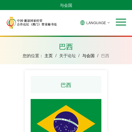
与会国
LANGUAGE
安
巴
佛
中
几
赤
莫
葡
圣
东
哥
西
得
国
內
道
桑
萄
多
帝
拉
角
亚
几
比
牙
美
汶
巴西
比
內
克
和
绍
亚
普
您的位置：
主页
/
关于论坛
/
与会国
/
巴西
林
西
比
巴西