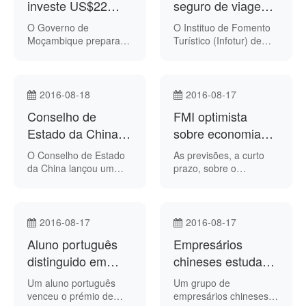
investe US$22
ano, de acordo com a
seguro de viagem
agência moçambicana
milhões para
para turistas
O Governo de
O Instituo de Fomento
de notícias AIM.
reforçar produção
Moçambique prepara-
Turístico (Infotur) de
se para investir US$22
Angola e a ENSA —
agrícola
milhões na construção
Seguros de Angola
de centros de negócio
assinaram um
agrícolas destinados a
memorando de
2016-08-18
2016-08-17
apoiar 23.000
entendimento para o
Conselho de
FMI optimista
pequenos agricultores
lançamento de uma
moçambicanos, de
Estado da China
nova política de
sobre economia
acordo com o jornal
seguros de viagem,
quer medidas para
chinesa
O Conselho de Estado
As previsões, a curto
local O País. O
noticiou esta semana a
estabilizar
da China lançou um
prazo, sobre o
objectivo é aumentar a
imprensa angolana.
apelo às autoridades
desempenho
comércio externo
produção agrícola
locais do país para que
económico da China
nacional.
implementem medidas
têm vindo a melhorar,
com vista à
devido às políticas
2016-08-17
2016-08-17
estabilização das
implementadas pelas
Aluno português
Empresários
exportações e
autoridades do país,
importações, de acordo
distinguido em
embora seja necessário
chineses estudam
com a agência oficial
controlar o crescimento
competição
criação de feira de
Um aluno português
Um grupo de
chinesa de notícias
acelerado do crédito,
mundial para
comércio entre
venceu o prémio de
empresários chineses
Xinhua.
defendeu na sexta-feira