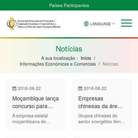
Países Participantes
LANGUAGE
Brasil
Cabo
China
Guiné-
Angola
Guiné
Verde
Bissau
Moçambique
Equatorial
Notícias
A sua localização：
Início
/
Informações Económicas e Comerciais
/
Notícias
2016-08-22
2016-08-22
Moçambique lança
Empresas
concurso para
chinesas da área
serviço de
da energia
A empresa estatal
Grupos chineses do
transporte ao
predominam no
moçambicana de
sector energético têm
transporte marítimo e
vindo a tornar-se numa
longo da costa
Brasil
fluvial Transmarítima SA
das forças dominantes