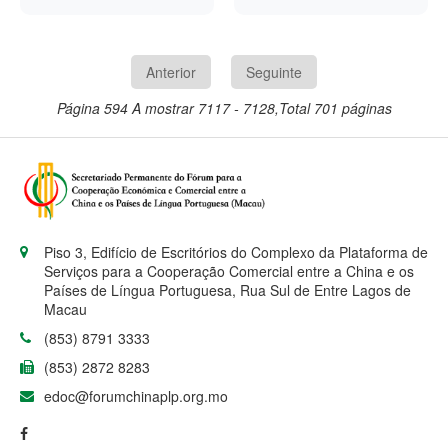
Melhor Performance
está a estudar a
estudantes de
China e Guiné-
o Fundo Monetário
Artística na edição
possibilidade de
Internacional (FMI).
chinês
Bissau
deste ano do Chinese
organizar uma feira de
Bridge – Concurso de
comércio entre a China
Anterior
Seguinte
Proficiência em Chinês
e a Guiné-Bissau, de
para Estudantes
acordo com a agência
Página 594
A mostrar 7117 - 7128,Total 701 páginas
Universitários
noticiosa guineense
Estrangeiros, de acordo
ANG Notícias.
com a agência
portuguesa de notícias
Lusa. A competição
internacional é a maior
em todo o mundo para
estudantes de língua
Piso 3, Edifício de Escritórios do Complexo da Plataforma de
chinesa.
Serviços para a Cooperação Comercial entre a China e os
Países de Língua Portuguesa, Rua Sul de Entre Lagos de
Macau
(853) 8791 3333
(853) 2872 8283
edoc@forumchinaplp.org.mo