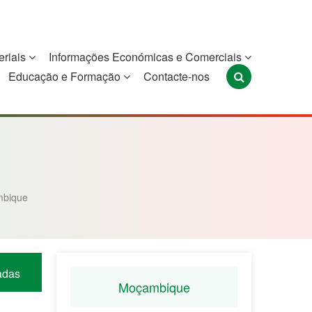
eriais
Informações Económicas e Comerciais
Educação e Formação
Contacte-nos
Portugal
São Tomé e
Timor-Leste
Príncipe
bique
adas
Moçambique