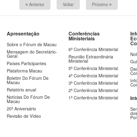
Anterior
Voltar
Próximo
Apresentação
Conferências
In
Ministeriais
Ec
Co
Sobre o Fórum de Macau
6ª Conferência Ministerial
Mensagem do Secretário-
Not
Geral
Reunião Extraordinária
Ministerial
Gui
Países Participantes
5ª Conferência Ministerial
Dad
Plataforma Macau
Com
4ª Conferência Ministerial
Boletim Do Fórum De
Inf
Macau
3ª Conferência Ministerial
Com
Relatório anual
2ª Conferência Ministerial
Notícias Do Fórum De
1ª Conferência Ministerial
In
Macau
20º Aniversário
Sem
dos
Revisão de Vídeo
Por