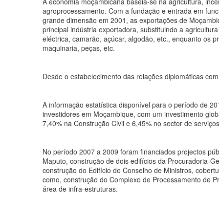
A economia moçambicana baseia-se na agricultura, incent
agroprocessamento. Com a fundação e entrada em funcio
grande dimensão em 2001, as exportações de Moçambique
principal indústria exportadora, substituindo a agricultu
eléctrica, camarão, açúcar, algodão, etc., enquanto os p
maquinaria, peças, etc.
Desde o estabelecimento das relações diplomáticas com
A informação estatística disponível para o período de 2
investidores em Moçambique, com um investimento globa
7,40% na Construção Civil e 6,45% no sector de serviços
No período 2007 a 2009 foram financiados projectos púb
Maputo, construção de dois edifícios da Procuradoria-G
construção do Edifício do Conselho de Ministros, cobertur
como, construção do Complexo de Processamento de Pro
área de infra-estruturas.