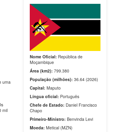
Nome Oficial:
República de
Moçambique
Área (km2):
799.380
População (milhões):
36.64 (2026)
 e uma
Capital:
Maputo
Língua oficial:
Português
Os
Chefe de Estado:
Daniel Francisco
0 mil
Chapo
Primeiro-Ministro:
Benvinda Levi
Moeda:
Metical (MZN)