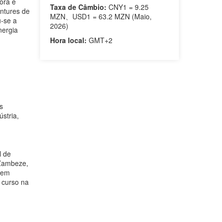
ora e
Taxa de Câmbio:
CNY1 = 9.25
ntures de
MZN、USD1 = 63.2 MZN (Maio,
u-se a
2026)
nergia
Hora local:
GMT+2
s
stria,
l de
 Zambeze,
 bem
 curso na