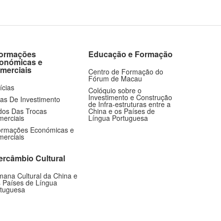
formações
Educação e Formação
onómicas e
merciais
Centro de Formação do
Fórum de Macau
ícias
Colóquio sobre o
Investimento e Construção
as De Investimento
de Infra-estruturas entre a
os Das Trocas
China e os Países de
erciais
Língua Portuguesa
ormações Económicas e
erciais
tercâmbio Cultural
ana Cultural da China e
 Países de Língua
tuguesa