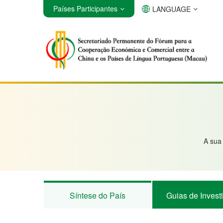
Países Participantes
LANGUAGE
Angola
Brasil
Cabo Verde
A sua
Síntese do País
Guias de Invest