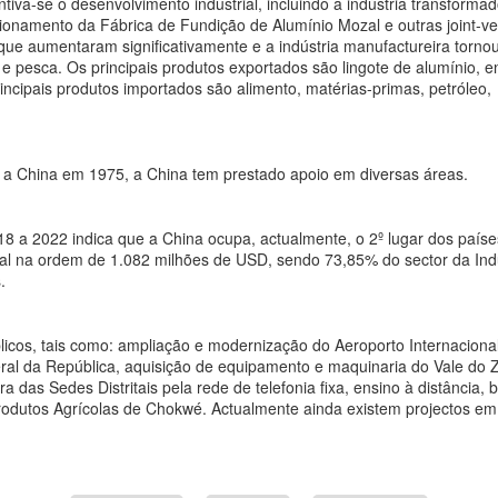
iva-se o desenvolvimento industrial, incluindo a indústria transformad
namento da Fábrica de Fundição de Alumínio Mozal e outras joint-ve
 aumentaram significativamente e a indústria manufactureira torno
ra e pesca. Os principais produtos exportados são lingote de alumínio, e
rincipais produtos importados são alimento, matérias-primas, petróleo,
 a China em 1975, a China tem prestado apoio em diversas áreas.
018 a 2022 indica que a China ocupa, actualmente, o 2º lugar dos paíse
l na ordem de 1.082 milhões de USD, sendo 73,85% do sector da Indú
.
licos, tais como: ampliação e modernização do Aeroporto Internaciona
eral da República, aquisição de equipamento e maquinaria do Vale do
a das Sedes Distritais pela rede de telefonia fixa, ensino à distância,
dutos Agrícolas de Chokwé. Actualmente ainda existem projectos em