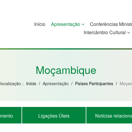
Início
Apresentação
Conferências Minist
Intercâmbio Cultural
China
Guiné-Bissau
Guiné Equatorial
Moçambique
Moçambique
 localização：
Início
/
Apresentação
/
Países Participantes
/
Moçam
imento
Ligações Úteis
Notícias relacion