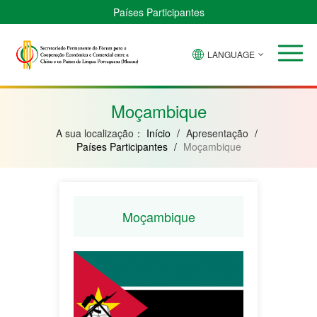
Países Participantes
LANGUAGE
Brasil
Cabo
China
Guiné-
Angola
Guiné
Verde
Bissau
Moçambique
Equatorial
Moçambique
A sua localização：
Início
/
Apresentação
/
Países Participantes
/
Moçambique
Moçambique