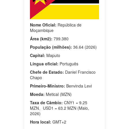
Nome Oficial:
República de
Moçambique
Área (km2):
799.380
População (milhões):
36.64 (2026)
Capital:
Maputo
Língua oficial:
Português
Chefe de Estado:
Daniel Francisco
Chapo
Primeiro-Ministro:
Benvinda Levi
Moeda:
Metical (MZN)
Taxa de Câmbio:
CNY1 = 9.25
MZN、USD1 = 63.2 MZN (Maio,
2026)
Hora local:
GMT+2