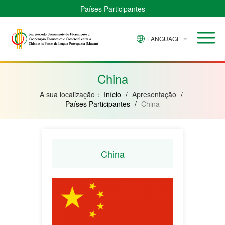
Países Participantes
LANGUAGE
Brasil
Cabo
China
Guiné-
Angola
Guiné
Verde
Bissau
Moçambique
Equatorial
China
A sua localização：
Início
/
Apresentação
/
Países Participantes
/
China
China