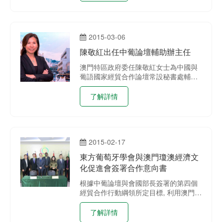
維特主持進行。
2015-03-06
陳敬紅出任中葡論壇輔助辦主任
澳門特區政府委任陳敬紅女士為中國與
葡語國家經貿合作論壇常設秘書處輔助
辦公室主任，任期由二零一五年三月四
日起，為期一年。
了解詳情
2015-02-17
東方葡萄牙學會與澳門瓊澳經濟文
化促進會簽署合作意向書
根據中葡論壇與會國部長簽署的第四個
經貿合作行動綱領所定目標, 利用澳門作
為中葡平臺優勢, 加強中國, 澳門及葡語
國家間教育領域的合作, 因此, 中葡論壇
了解詳情
常設秘書處協助促成東方葡萄牙學會與