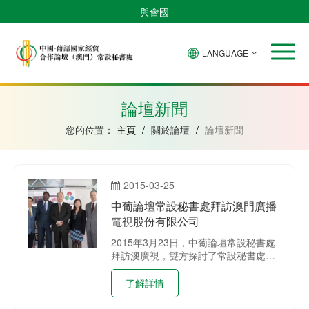
與會國
LANGUAGE
安
巴
佛
中
幾
赤
莫
葡
聖
東
哥
西
得
國
內
道
桑
萄
多
帝
拉
角
亞
幾
比
牙
美
汶
論壇新聞
比
內
克
和
紹
亞
普
您的位置：
主頁
/
關於論壇
/
論壇新聞
林
西
比
2015-03-25
中葡論壇常設秘書處拜訪澳門廣播
電視股份有限公司
2015年3月23日，中葡論壇常設秘書處
拜訪澳廣視，雙方探討了常設秘書處與
澳廣視之間的合作，特別是澳廣視與葡
語國家電視台和新聞社的合作。
了解詳情