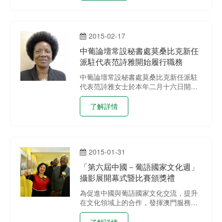
澳門瓊澳經濟文化促進會於本月十六日
下午三時三十分假澳門南灣湖5A地段澳
門財富中心13樓中葡論壇常設秘書處舉
2015-02-17
行簽署合作意向書儀式。
中葡論壇常設秘書處莫桑比克新任
派駐代表范詩雅開始履行職務
中葡論壇常設秘書處莫桑比克新任派駐
代表范詩雅女士於本年二月十六日開始
履新，接替莫桑比克派駐代表伊斯梅爾
達女士之職務。
了解詳情
2015-01-31
「第六屆中國－葡語國家文化週」
攝影展開幕式暨比賽頒獎禮
為促進中國與葡語國家文化交流，提升
在文化領域上的合作，發揮澳門服務平
臺作用，中國-葡語國家經貿合作論壇
（澳門）常設秘書處主辦、民政總署和
了解詳情