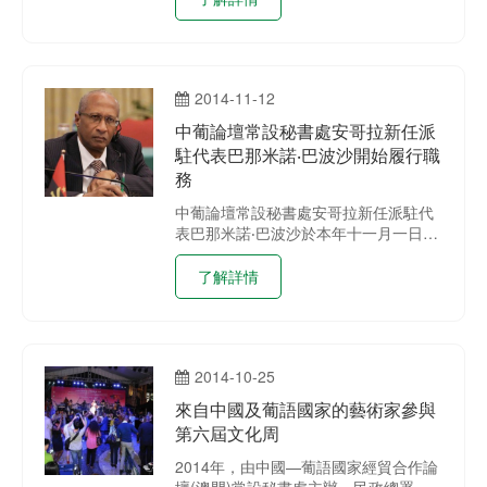
樓演講廳舉行開班典禮。
2014-11-12
中葡論壇常設秘書處安哥拉新任派
駐代表巴那米諾‧巴波沙開始履行職
務
中葡論壇常設秘書處安哥拉新任派駐代
表巴那米諾‧巴波沙於本年十一月一日開
始履新。
了解詳情
2014-10-25
來自中國及葡語國家的藝術家參與
第六屆文化周
2014年，由中國—葡語國家經貿合作論
壇(澳門)常設秘書處主辦、民政總署及