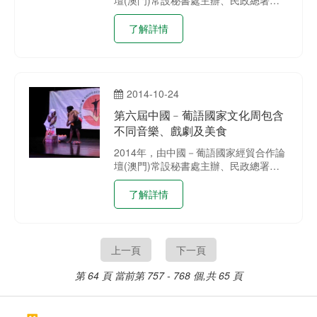
旅遊局協辦的「第六屆中國─葡語國家
文化週」，於本年10月21日至30日分別
了解詳情
在氹仔嘉模墟、澳門議事亭前地、大三
巴牌坊、崗頂劇院、駐澳葡萄牙領事官
邸(原峰景酒店)、澳門旅遊塔、官樂怡
基金會畫廊及陸軍俱樂部畫廊等多個地
2014-10-24
點進行活動，為全澳市民及遊客呈獻系
列充滿中西文化而又獨特的節目, 充分發
第六屆中國﹣葡語國家文化周包含
揮澳門中葡平台作用。
不同音樂、戲劇及美食
2014年，由中國－葡語國家經貿合作論
壇(澳門)常設秘書處主辦、民政總署及
旅遊局協辦的「第六屆中國─葡語國家
文化週」，將於本年10月21日至30日分
了解詳情
別在氹仔嘉模墟、澳門議事亭前地、大
三巴牌坊、崗頂劇院、駐澳葡萄牙領事
官邸(原峰景酒店)、澳門旅遊塔、官樂
怡基金會畫廊及陸軍俱樂部畫廊等多個
上一頁
下一頁
地點進行活動，為全澳市民及遊客呈獻
系列充滿中西文化而又獨特的節目, 充分
第 64 頁
當前第 757 - 768 個,共 65 頁
發揮澳門中葡平台作用。