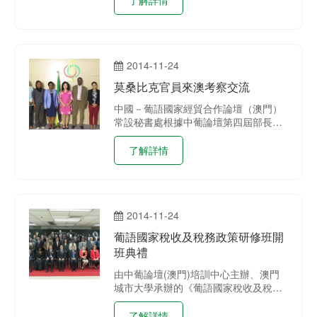
旅遊局協辦、澳門數碼攝影學會承辦的
「第六屆中國－葡語國家文化週」攝影
比賽“攝影展開幕式暨比賽頒獎禮”，於
二零一五年一月三十一日(星期六)下午
2014-11-24
三時假“酷藝廊”舉行。
莫桑比克官員來澳考察交流
中國－葡語國家經貿合作論壇（澳門）
常設秘書處根據中葡論壇第四屆部長級
會議簽署的《行動綱領》之人力資源培
訓計劃, 於本月25至29日安排莫桑比克
了解詳情
官員來澳進行系列考察交流。莫桑比克
共和國工業貿易部五位官員，當中包括
國家工業局馬特烏絲‧馬圖塞局長兼團長
等。
2014-11-24
葡語國家稅收及稅務政策研修班開
班典禮
由中葡論壇(澳門)培訓中心主辦、澳門
城市大學承辦的《葡語國家稅收及稅務
政策研修班》於本月二十四日(星期一)
上午十一時假澳門城市大學金龍校區13
了解詳情