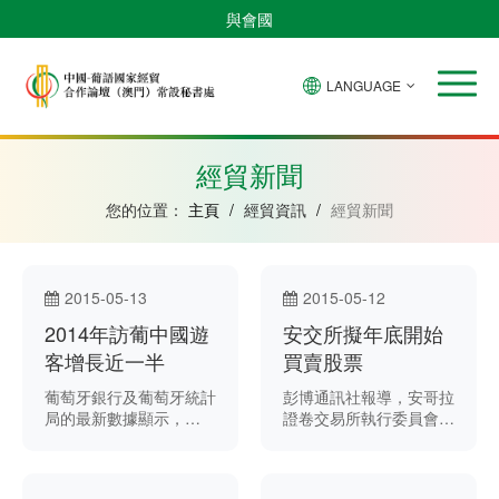
與會國
LANGUAGE
安
巴
佛
中
幾
赤
莫
葡
聖
東
哥
西
得
國
內
道
桑
萄
多
帝
拉
角
亞
幾
比
牙
美
汶
經貿新聞
比
內
克
和
紹
亞
普
您的位置：
主頁
/
經貿資訊
/
經貿新聞
林
西
比
2015-05-13
2015-05-12
2014年訪葡中國遊
安交所擬年底開始
客增長近一半
買賣股票
葡萄牙銀行及葡萄牙統計
彭博通訊社報導，安哥拉
局的最新數據顯示，
證卷交易所執行委員會主
2014年訪葡中國遊客達
席佩德羅 · 皮塔 ·格羅茨
11.32萬，同比急升
（Pedro Pitta Groz）表
49.3％。 葡新社報導，
示，安交所計劃年底開始