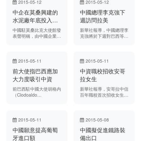
葡萄牙國家旅遊局本週在
買賣部分企業的股票及債
2015-05-12
2015-05-12
中國舉行的旅遊展銷會上
券。
中企在莫桑興建的
中國總理李克強下
公佈有關數據。 據報
導，數據顯示，2014年
水泥廠年底投入運
週訪問拉美
中國旅客在葡消費5400
作
中國駐莫桑比克大使館發
新華社報導，中國總理李
萬歐元（約6063萬美
表聲明稱，由中國企業在
克強將於下週對巴西等四
元），較2013年增長近
莫桑比克投資興建的一所
個拉丁美洲國家進行正式
2000萬歐元。 葡國家旅
水泥廠將於年底投入運
訪問。 報導援引中國外
遊局和12家葡萄牙旅遊
作。 據聲明，中國駐莫
交部發言人華春瑩表示，
企業代表出席在北京、上
桑比克大使李春華上週前
李克強將於5月18至26日
海和廣州舉行的展銷會，
2015-05-11
2015-05-11
往卡騰貝地區視察水泥廠
訪問巴西、哥倫比亞、秘
推介其國家作為旅遊城
前大使指巴西應加
中資職校招收安哥
的興建進度。 大使館
魯和智利。
市。 報導援引一名葡企
稱，水泥廠位於莫桑南
大力度吸引中資
拉女生
業代表稱，中國市場“正
部，由中國國際基金投資
在增長”。
前巴西駐中國大使胡格内
新華社報導，安哥拉中信
興建，計劃2015年底投
（Clodoaldo
百年職校首次招收女生修
產，日產量將為5000
Hugueney）表示，巴西
讀酒店管理，該校獲中企
噸， 項目總投資逾2億美
應簡化其創業手續，以吸
中信建設資助在當地設立
元。 據聲明，該廠將成
引更多中國投資者。
職校。
為當地“規模最大”及“技
術最先進”的水泥廠。
2015-05-11
2015-05-08
中國願意提高葡萄
中國擬促進鐵路裝
牙進口額
備出口