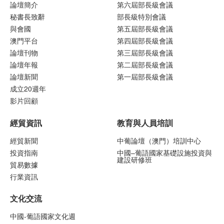
論壇簡介
第六屆部長級會議
秘書長致辭
部長級特別會議
與會國
第五屆部長級會議
澳門平台
第四屆部長級會議
論壇刊物
第三屆部長級會議
論壇年報
第二屆部長級會議
論壇新聞
第一屆部長級會議
成立20週年
影片回顧
經貿資訊
教育與人員培訓
經貿新聞
中葡論壇（澳門）培訓中心
投資指南
中國–葡語國家基礎設施投資與
建設研修班
貿易數據
行業資訊
文化交流
中國-葡語國家文化週