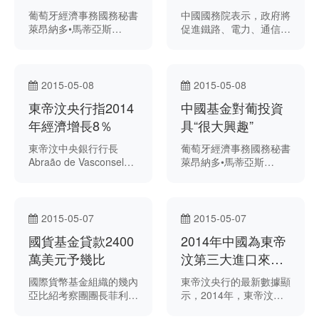
葡萄牙經濟事務國務秘書
中國國務院表示，政府將
萊昂納多•馬蒂亞斯
促進鐵路、電力、通信及
（Leonardo Mathias）
工程機械等具有比較優勢
表示，中國願意及準備好
領域的裝備出口，對接
增加葡萄牙進口商品總
“一帶一路”沿線國家需
額，及至加大力度在葡市
求。
2015-05-08
2015-05-08
場投資，尤其是基礎建設
東帝汶央行指2014
中國基金對葡投資
領域。
年經濟增長8％
具“很大興趣”
東帝汶中央銀行行長
葡萄牙經濟事務國務秘書
Abraão de Vasconselos
萊昂納多•馬蒂亞斯
在本週發表的年度報告上
（Leonardo Mathias）
表示，2014年東經濟恢
週四表示，主權基金中國
復強勁增長，上升8％，
投資有限責任公司對在葡
較2013年增長1％高，行
萄牙投資感到“很大興
2015-05-07
2015-05-07
長並預測2015及16年，
趣”。
國貨基金貸款2400
2014年中國為東帝
東經濟將維持這增長態
勢。
萬美元予幾比
汶第三大進口來源
國
國際貨幣基金組織的幾內
東帝汶央行的最新數據顯
亞比紹考察團團長菲利克
示，2014年，東帝汶自
斯 · 費舍爾（Felix
中國進口總值4100萬美