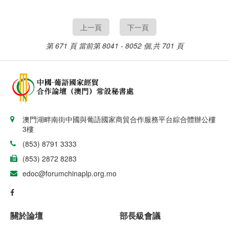
Fisher）表示，在幾比宏
元，同比上升3％，成為
觀經濟改善下，該組織將
該國的第三大進口來源
向幾比政府提供總值
國；2013年，中國只是
上一頁
下一頁
2400萬美元的貸款。
東帝汶第五大進口來源
國。
第 671 頁
當前第 8041 - 8052 個,共 701 頁
澳門湖畔南街中國與葡語國家商貿合作服務平台綜合體辦公樓
3樓
(853) 8791 3333
(853) 2872 8283
edoc@forumchinaplp.org.mo
關於論壇
部長級會議