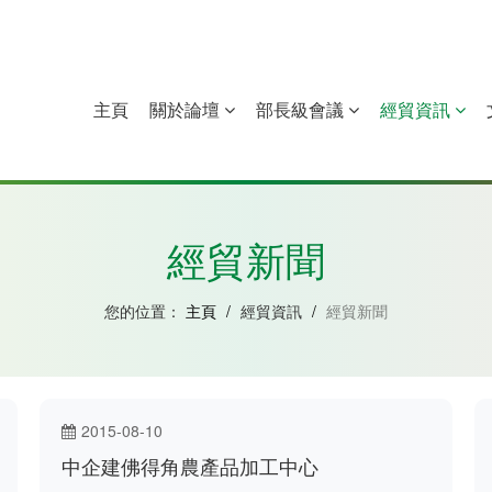
主頁
關於論壇
部長級會議
經貿資訊
中國
幾內亞比紹
赤道幾內亞
莫桑比克
經貿新聞
您的位置：
主頁
/
經貿資訊
/
經貿新聞
2015-08-10
中企建佛得角農產品加工中心