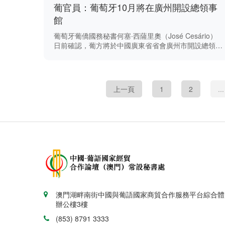
葡官員：葡萄牙10月將在廣州開設總領事
館
葡萄牙葡僑國務秘書何塞∙西薩里奧（José Cesário）
日前確認，葡方將於中國廣東省省會廣州市開設總領事
館。 西薩里奧接受葡媒體人民日報（Diário do Povo）
訪問時稱，一名外交官將於10月上旬進駐該領事館，
“他將會查找所需設施，以及於稍後時間透過公開程序
招聘人員”。
上一頁
1
2
...
澳門湖畔南街中國與葡語國家商貿合作服務平台綜合體
辦公樓3樓
(853) 8791 3333