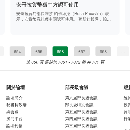
安哥拉貨幣獲中方認可使用
安哥拉貿易部長羅莎·帕卡維拉（Rosa Pacavira）表
示，安貨幣寬扎獲中國認可使用。 葡新社報導，帕卡
維拉稱：“寬扎在中國獲得認可使用，而人民幣亦在安
哥拉獲認可使用。” 她日前在安首都羅安達出席公開場
合時表示，兩國最近簽署相關貨幣協議，將有助安哥拉
進口。 她亦稱，此舉鼓勵安哥拉進口更多來自中國的
商品。
654
655
656
657
658
...
第 656 頁
當前第 7861 - 7872 個,共 701 頁
關於論壇
部長級會議
經
論壇簡介
第六屆部長級會議
經
秘書長致辭
部長級特別會議
投
與會國
第五屆部長級會議
貿
澳門平台
第四屆部長級會議
行
論壇刊物
第三屆部長級會議