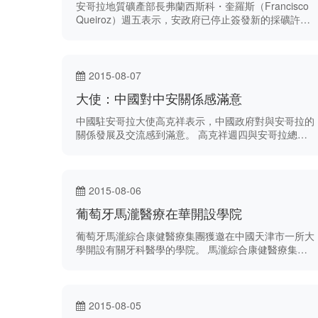
安哥拉地質礦產部長弗蘭西斯科・奎羅斯（Francisco
Queiroz）週五表示，安政府已停止簽發新的採礦許可
證，直至其國家地質規劃正式落實。
2015-08-07
大使：中國對中安關係感滿意
中國駐安哥拉大使高克祥表示，中國政府對與安哥拉的
關係發展及交流感到滿意。 高克祥週四與安哥拉總統
若澤·愛德華多·多斯桑托斯會晤，高克祥即將完成其駐
安的四年任期。 安哥拉通訊社援引高克祥稱，中國政
府“對兩國在經濟、貿易、文化等領域取得的良好關係
感到滿意，為兩國人民帶來福祉。”
2015-08-06
葡萄牙馬瀧醫療在華開設學院
葡萄牙馬瀧綜合康健醫療集團獲邀在中國天津市一所大
學開設有關牙科醫學的學院。 馬瀧綜合康健醫療集團
創辦人暨總裁保羅•馬瀧（Paulo Malo）本週接受葡新
社訪問時稱：“這是我們教學合作的第一步，為馬瀧綜
合康健醫療開拓新業務，亦能夠保證我們在華擴展時得
到所需的牙醫。”
2015-08-05