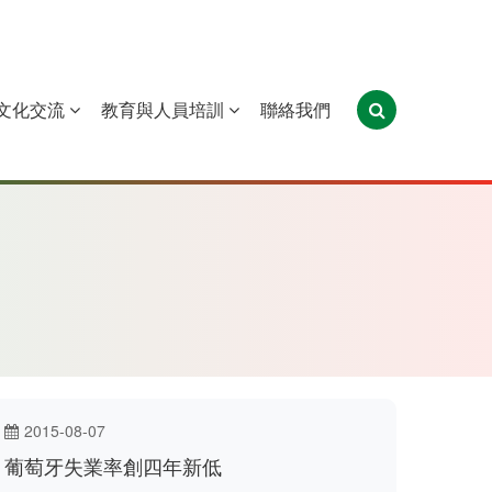
文化交流
教育與人員培訓
聯絡我們
葡萄牙
聖多美和普林西比
東帝汶
2015-08-07
葡萄牙失業率創四年新低