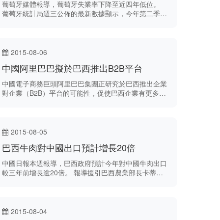
葡萄牙媒體報導，葡萄牙失業率下降至近四年低位。
葡萄牙統計局週三公佈的最新數據顯示，今年第二季當
地失業率為11.9%，環比下降1.8%。 葡萄牙觀察報指
出這是自2010年第四季以來最低的數值，但當年用不
同方法測量失業率。
2015-08-06
中國阿里巴巴擬於巴西推出B2B平台
中國電子商務巨頭阿里巴巴集團正研究於巴西推出企業
對企業（B2B）平台的可能性，促使巴西企業有更多機
會開拓中國市場。
2015-08-05
巴西牛肉對中國出口預計增長20倍
中國日報本週報導，巴西政府預計今年對中國牛肉出口
較三年前增長逾20倍。 報導援引巴西農業部長卡蒂亞•
阿布雷烏（Kátia Abreu）表示，中國撤銷對巴西的牛
肉禁令後，巴西牛肉在中國市場“具有極大潛力”。
2015-08-04