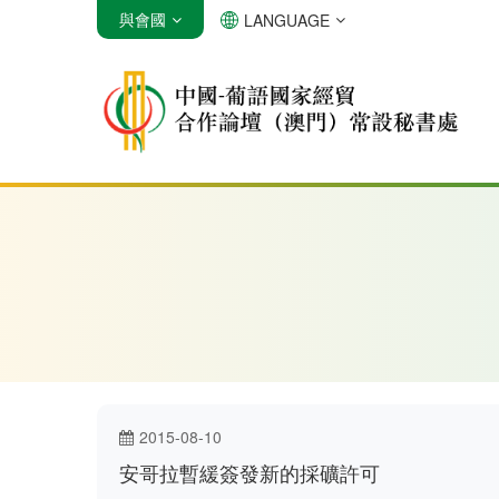
與會國
LANGUAGE
安哥拉
巴西
佛得角
2015-08-10
安哥拉暫緩簽發新的採礦許可