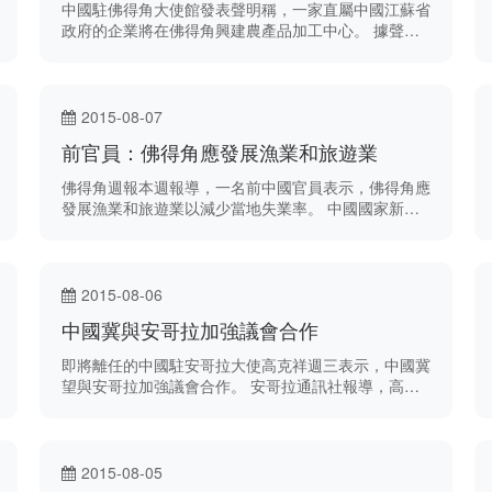
中國駐佛得角大使館發表聲明稱，一家直屬中國江蘇省
政府的企業將在佛得角興建農產品加工中心。 據聲
明，江蘇省建築集團有限公司與佛得角外交部的代表8
月7 日在佛首都普拉亞簽署加工中心的施工協議。
2015-08-07
前官員：佛得角應發展漁業和旅遊業
佛得角週報本週報導，一名前中國官員表示，佛得角應
發展漁業和旅遊業以減少當地失業率。 中國國家新聞
出版廣電總局研究及培訓所前所長李歌華本週在中國會
見20名來自佛得角的傳媒工作者，該批佛記者正在中
國經歷為期三週的工作坊。
2015-08-06
中國冀與安哥拉加強議會合作
即將離任的中國駐安哥拉大使高克祥週三表示，中國冀
望與安哥拉加強議會合作。 安哥拉通訊社報導，高克
祥指出安議會在安哥拉發展上扮演非常積極的角色，並
稱中方有意與安議會加強交流，因兩國議會都有豐富經
驗。
2015-08-05