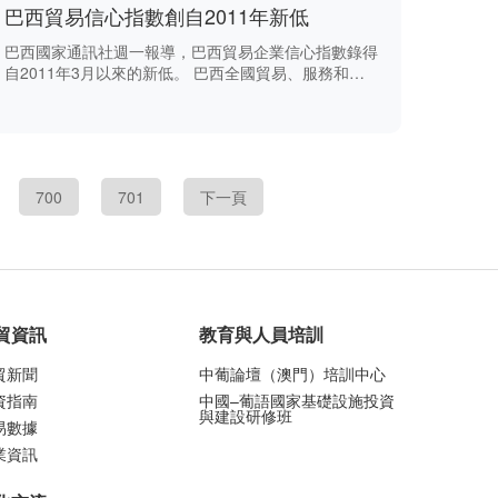
巴西貿易信心指數創自2011年新低
巴西國家通訊社週一報導，巴西貿易企業信心指數錄得
自2011年3月以來的新低。 巴西全國貿易、服務和旅
遊業聯合會（CNC）的調查發現，巴西7月貿易企業信
心指數為85。指數範圍從0至200，指數越高表示企業
越樂觀。
700
701
下一頁
貿資訊
教育與人員培訓
貿新聞
中葡論壇（澳門）培訓中心
資指南
中國–葡語國家基礎設施投資
與建設研修班
易數據
業資訊