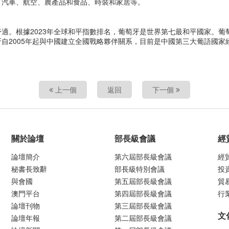
、汽車、航空、農產品和食品、時裝和家居等。
適。根據2023年全球和平指數排名，葡萄牙是世界第七最和平國家。葡
自2005年起與中國建立全國戰略夥伴關系，目前是中國第三大葡語國家
上一個
返回
下一個
關於論壇
部長級會議
經
論壇簡介
第六屆部長級會議
經
秘書長致辭
部長級特別會議
投
與會國
第五屆部長級會議
貿
澳門平台
第四屆部長級會議
行
論壇刊物
第三屆部長級會議
文
論壇年報
第二屆部長級會議