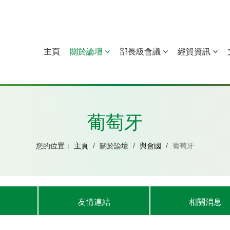
主頁
關於論壇
部長級會議
經貿資訊
中國
幾內亞比紹
赤道幾內亞
莫桑比克
葡萄牙
您的位置：
主頁
/
關於論壇
/
與會國
/
葡萄牙
友情連結
相關消息