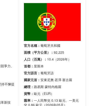
官方名稱：
葡萄牙共和國
面積（平方公里）：
92,225
人口（百萬）：
10.4（2026年）
際競爭力、
首都：
里斯本
官方語言：
葡萄牙語
國家元首：
安東尼奧·若澤·塞古羅
堅持不懈提
總理：
路易斯·蒙特內格羅
貨幣：
歐元（EUR）
匯率：
一人民幣兌 0.13 歐元、一美元
續革新技
兌 0.86 歐元（2026年05月）