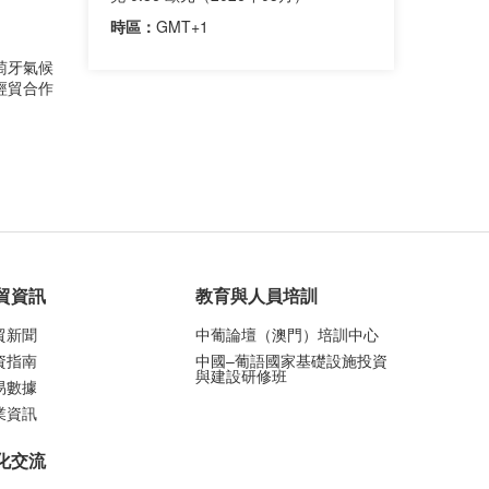
時區：
GMT+1
萄牙氣候
經貿合作
貿資訊
教育與人員培訓
貿新聞
中葡論壇（澳門）培訓中心
資指南
中國–葡語國家基礎設施投資
與建設研修班
易數據
業資訊
化交流