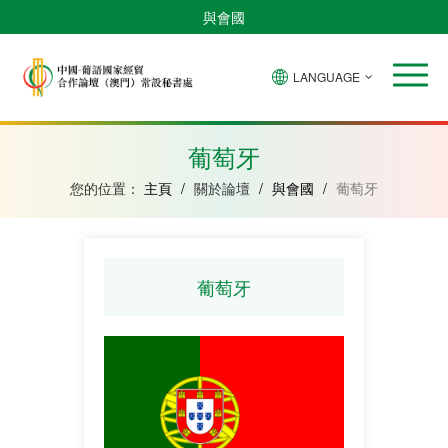
與會國
LANGUAGE
安
巴
佛
中
幾
赤
莫
葡
聖
東
哥
西
得
國
內
道
桑
萄
多
帝
拉
角
亞
幾
比
牙
美
汶
葡萄牙
比
內
克
和
紹
亞
普
您的位置：
主頁
/
關於論壇
/
與會國
/
葡萄牙
林
西
比
葡萄牙