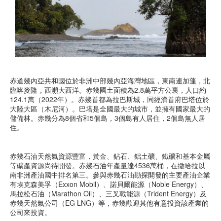
赤道幾內亞共和國位於非洲中部幾內亞海灣地區，東南連加蓬，北
臨喀麥隆，西瀕大西洋。赤幾國土面積為2.8萬平方公裏，人口約
124.1萬（2022年）。赤幾首都為拉巴斯城，同經濟首府巴塔位於
大陸大區（木尼河）。巴塔是全國最大的城市，並擁有國家最大的
儲備林。赤幾分為8個省和5個島，3個島有人居住，2個島無人居
住。
赤幾石油天然氣資源豐富，黃金、鉆石、鋁土礦、鐵礦和基本金屬
等礦產資源尚待開發。赤幾石油年產量達4536萬桶，在撒哈拉以
南非洲產油國中排名第三。參與赤幾石油勘探開發的主要產油企業
有埃克森美孚（Exxon Mobil）、諾貝爾能源（Noble Energy）、
馬拉松石油（Marathon Oil）、三叉戟能源（Trident Energy）及
赤幾天然氣公司（EG LNG）等，赤幾歡迎其他有意投資該產業的
公司來投資。