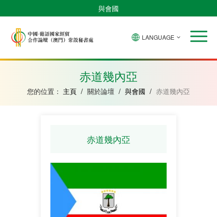
與會國
LANGUAGE
安
巴
佛
中
幾
赤
莫
葡
聖
東
哥
西
得
國
內
道
桑
萄
多
帝
拉
角
亞
幾
比
牙
美
汶
赤道幾內亞
比
內
克
和
紹
亞
普
您的位置：
主頁
/
關於論壇
/
與會國
/
赤道幾內亞
林
西
比
赤道幾內亞