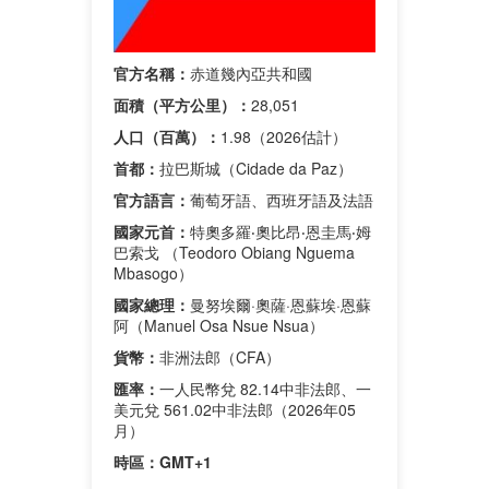
官方名稱：
赤道幾內亞共和國
面積（平方公里）：
28,051
人口（百萬）：
1.98（2026估計）
首都：
拉巴斯城（Cidade da Paz）
官方語言：
葡萄牙語、西班牙語及法語
國家元首：
特奧多羅‧奧比昂‧恩圭馬‧姆
巴索戈 （Teodoro Obiang Nguema
Mbasogo）
國家總理：
曼努埃爾·奧薩·恩蘇埃·恩蘇
阿（Manuel Osa Nsue Nsua）
貨幣：
非洲法郎（CFA）
匯率：
一人民幣兌 82.14中非法郎、一
美元兌 561.02中非法郎（2026年05
月）
時區：
GMT+1