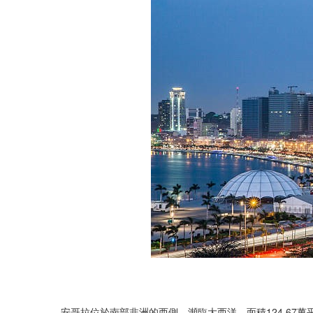
安哥拉位於南部非洲的西側，瀕臨大西洋，面積124.67萬