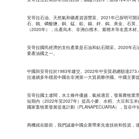
安哥拉石油、天然氣和礦產資源豐富。2021年已探明可開采
石、鐵、磷酸鹽、銅、錳、鉛、錫、鋅、鎢、黃金、石英、大
（2020年），出產烏木、非洲白檀木、紫檀木等名貴木材
安哥拉國民經濟的支柱產業是石油和鉆石開采。2020年石油
要產油國之一。
中國與安哥拉於1983年建交。2022年中安貿易總額達273
拉連續多年穩居中國在非洲第一大貿易夥伴國。中國主要
安哥拉國土遼闊，水土條件優越，氣候適宜，發展農牧業潛
短期內（2022年至2027年）提高小麥、水稻、大豆和玉
國家畜牧業發展促進計劃（PLANAPECUARIA），旨
商機就在眼前，我們誠邀中國企業帶來先進技術和投資，