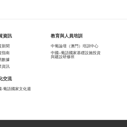
貿資訊
教育與人員培訓
貿新聞
中葡論壇（澳門）培訓中心
資指南
中國–葡語國家基礎設施投資
與建設研修班
易數據
業資訊
化交流
國-葡語國家文化週