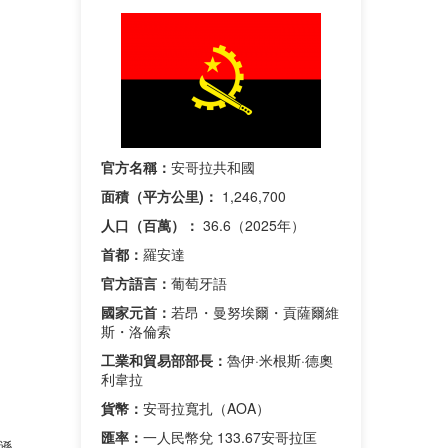
官方名稱：
安哥拉共和國
面積（平方公里)：
1,246,700
人口（百萬）：
36.6（2025年）
首都：
羅安達
官方語言：
葡萄牙語
國家元首：
若昂・曼努埃爾・貢薩爾維
斯・洛倫索
工業和貿易部部長：
魯伊·米根斯·德奧
利韋拉
貨幣：
安哥拉寬扎（AOA）
匯率：
一人民幣兌 133.67安哥拉匡
謙遜。