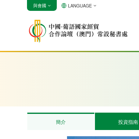
與會國
LANGUAGE
安哥拉
巴西
佛得角
簡介
投資指南