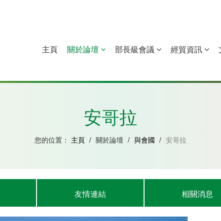
主頁
關於論壇
部長級會議
經貿資訊
中國
幾內亞比紹
赤道幾內亞
莫桑比克
安哥拉
您的位置：
主頁
/
關於論壇
/
與會國
/
安哥拉
友情連結
相關消息