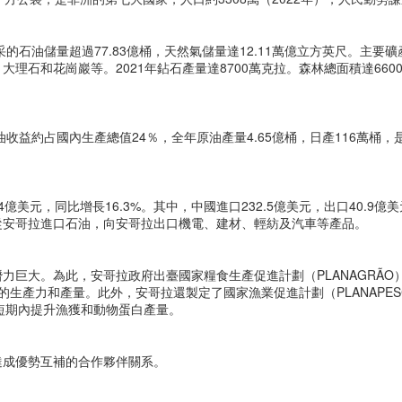
的石油儲量超過77.83億桶，天然氣儲量達12.11萬億立方英尺。主要礦
理石和花崗巖等。2021年鉆石產量達8700萬克拉。森林總面積達660
。
收益約占國內生產總值24％，全年原油產量4.65億桶，日產116萬桶，
.4億美元，同比增長16.3%。其中，中國進口232.5億美元，出口40.9億
從安哥拉進口石油，向安哥拉出口機電、建材、輕紡及汽車等產品。
力巨大。為此，安哥拉政府出臺國家糧食生產促進計劃（PLANAGRÃO
米的生產力和產量。此外，安哥拉還製定了國家漁業促進計劃（PLANAPES
在中短期內提升漁獲和動物蛋白產量。
達成優勢互補的合作夥伴關系。