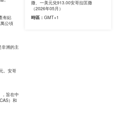
撒、一美元兌913.00安哥拉匡撒
（2026年05月）
產有鉆
時區：
GMT+1
0萬公頃
是非洲的主
美元。安哥
），旨在中
CAS）和