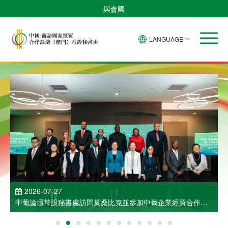
與會國
LANGUAGE
2026-07-27
中葡論壇常設秘書處訪問莫桑比克並參加中葡企業經貿合作洽
談會