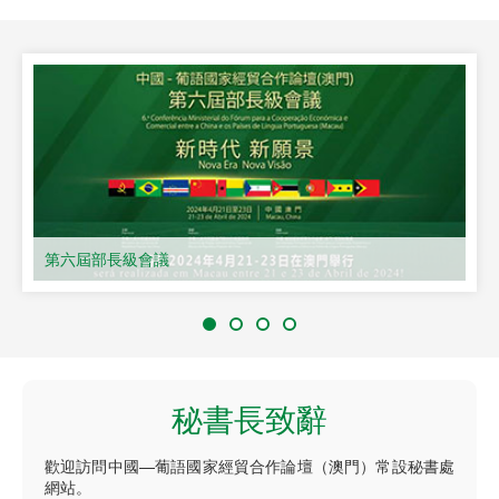
第六屆部長級會議
秘書長致辭
歡迎訪問中國—葡語國家經貿合作論壇（澳門）常設秘書處
網站。