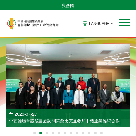
與會國
LANGUAGE
2026-07-27
中葡論壇常設秘書處訪問莫桑比克並參加中葡企業經貿合作洽
談會